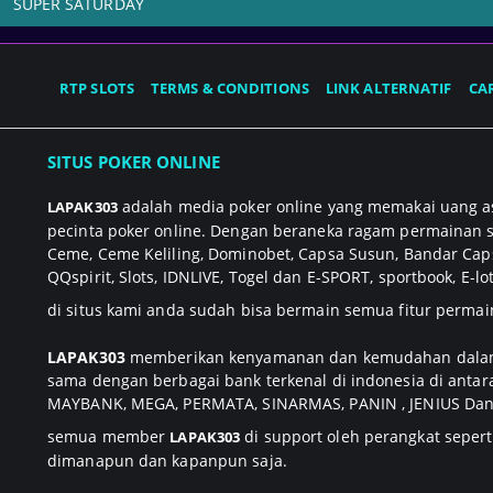
SUPER SATURDAY
RTP SLOTS
TERMS & CONDITIONS
LINK ALTERNATIF
CA
SITUS POKER ONLINE
adalah media poker online yang memakai uang as
LAPAK303
pecinta poker online. Dengan beraneka ragam permainan s
Ceme, Ceme Keliling, Dominobet, Capsa Susun, Bandar Caps
QQspirit, Slots, IDNLIVE, Togel dan E-SPORT, sportbook, E
di situs kami anda sudah bisa bermain semua fitur perma
LAPAK303
memberikan kenyamanan dan kemudahan dalam s
sama dengan berbagai bank terkenal di indonesia di antar
MAYBANK, MEGA, PERMATA, SINARMAS, PANIN , JENIUS Dan
semua member
di support oleh perangkat seper
LAPAK303
dimanapun dan kapanpun saja.