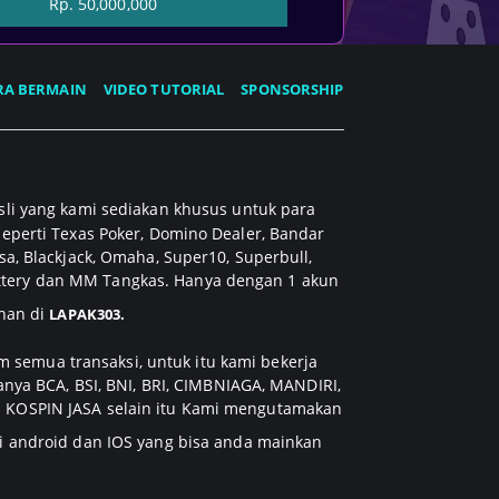
Rp. 50,000,000
RA BERMAIN
VIDEO TUTORIAL
SPONSORSHIP
li yang kami sediakan khusus untuk para
eperti Texas Poker, Domino Dealer, Bandar
a, Blackjack, Omaha, Super10, Superbull,
-lottery dan MM Tangkas. Hanya dengan 1 akun
inan di
LAPAK303.
emua transaksi, untuk itu kami bekerja
anya BCA, BSI, BNI, BRI, CIMBNIAGA, MANDIRI,
 KOSPIN JASA selain itu Kami mengutamakan
ti android dan IOS yang bisa anda mainkan