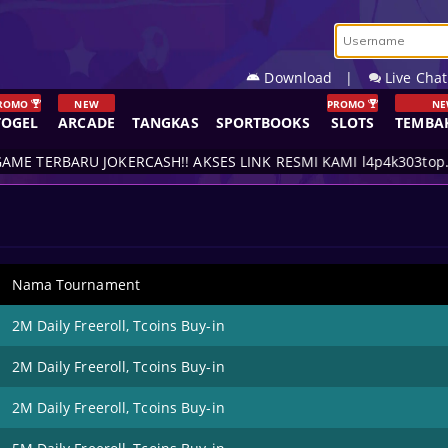
Download |
Live Ch
ROMO
NEW
PROMO
NE
TOGEL
ARCADE
TANGKAS
SPORTBOOKS
SLOTS
TEMBA
TERBARU JOKERCASH!! AKSES LINK RESMI KAMI l4p4k303top.org
Nama Tournament
2M Daily Freeroll, Tcoins Buy-in
2M Daily Freeroll, Tcoins Buy-in
2M Daily Freeroll, Tcoins Buy-in