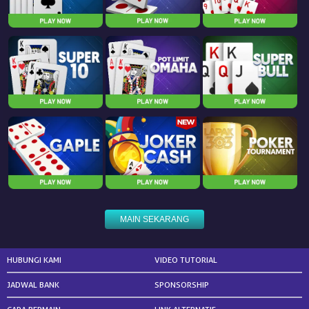
© Copyright 2026 lapak303mantap.xyz - All right reserved | 18+
MAIN SEKARANG
HUBUNGI KAMI
VIDEO TUTORIAL
JADWAL BANK
SPONSORSHIP