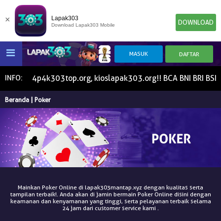
×
Lapak303
DOWNLOAD
Download Lapak303 Mobile
HOME
 KAMI l4p4k303top.org, kioslapak303.org!! BCA BNI BRI B
INFO:
Beranda | Poker
POKER
SLOT GAME
IDN E-LOTTERY
NEW
NEW
SPORTBOOK
LIVE CASINO
IDNLIVE
NEW
TOGEL
ESPORTS
ARCADE
Mainkan Poker Online di lapak303mantap.xyz dengan kualitas serta
tampilan terbaik!. Anda akan di jamin bermain Poker Online disini dengan
NEW
NEW
NEW
keamanan dan kenyamanan yang tinggi, serta pelayanan terbaik selama
24 jam dari customer service kami .
TEMBAK IKAN
IDNRAFFLE
IDNTRADE