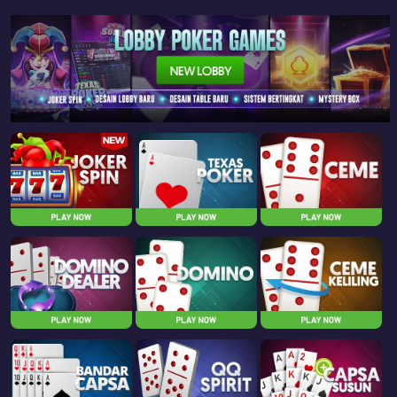
NEW
TANGKAS
RTP
DEPOSIT
WITHDRAW
PROMOSI
DOWNLOAD APLIKASI
REFERRAL
JACKPOT
VIP MEMBER
HUBUNGI KAMI